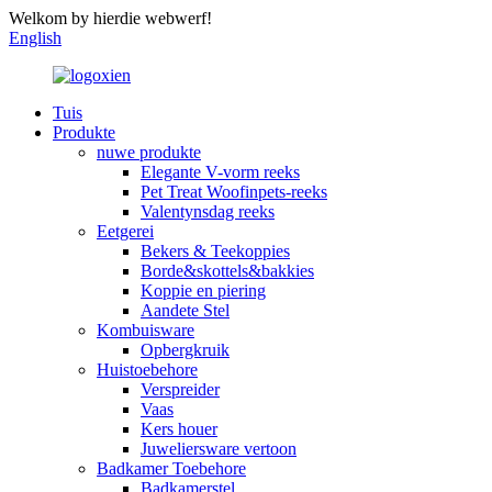
Welkom by hierdie webwerf!
English
Tuis
Produkte
nuwe produkte
Elegante V-vorm reeks
Pet Treat Woofinpets-reeks
Valentynsdag reeks
Eetgerei
Bekers & Teekoppies
Borde&skottels&bakkies
Koppie en piering
Aandete Stel
Kombuisware
Opbergkruik
Huistoebehore
Verspreider
Vaas
Kers houer
Juweliersware vertoon
Badkamer Toebehore
Badkamerstel