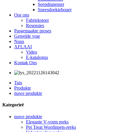
Seepdispenser
Sneesdoekiehouer
Oor ons
Fabriekstoer
Resensies
Pasgemaakte proses
Gereelde vrae
Nuus
AFLAAI
Video
E-katalogus
Kontak Ons
Tuis
Produkte
nuwe produkte
Kategorieë
nuwe produkte
Elegante V-vorm reeks
Pet Treat Woofinpets-reeks