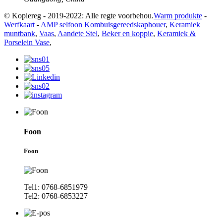
© Kopiereg - 2019-2022: Alle regte voorbehou.
Warm produkte
-
Werfkaart
-
AMP selfoon
Kombuisgereedskaphouer
,
Keramiek
muntbank
,
Vaas
,
Aandete Stel
,
Beker en koppie
,
Keramiek &
Porselein Vase
,
Foon
Foon
Tel1: 0768-6851979
Tel2: 0768-6853227