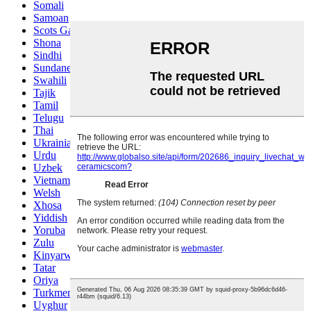
Somali
Samoan
Scots Gaelic
Shona
Sindhi
Sundanese
Swahili
Tajik
Tamil
Telugu
Thai
Ukrainian
Urdu
Uzbek
Vietnamese
Welsh
Xhosa
Yiddish
Yoruba
Zulu
Kinyarwanda
Tatar
Oriya
Turkmen
Uyghur