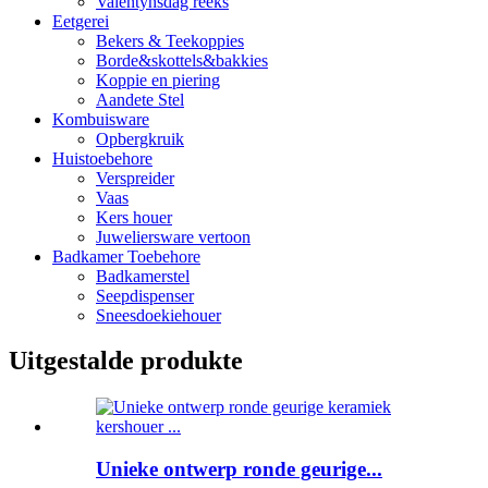
Valentynsdag reeks
Eetgerei
Bekers & Teekoppies
Borde&skottels&bakkies
Koppie en piering
Aandete Stel
Kombuisware
Opbergkruik
Huistoebehore
Verspreider
Vaas
Kers houer
Juweliersware vertoon
Badkamer Toebehore
Badkamerstel
Seepdispenser
Sneesdoekiehouer
Uitgestalde produkte
Unieke ontwerp ronde geurige...