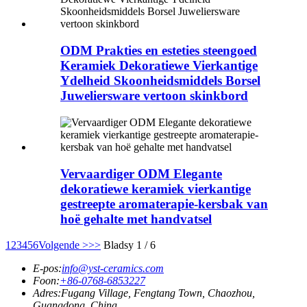
ODM Prakties en esteties steengoed
Keramiek Dekoratiewe Vierkantige
Ydelheid Skoonheidsmiddels Borsel
Juweliersware vertoon skinkbord
Vervaardiger ODM Elegante
dekoratiewe keramiek vierkantige
gestreepte aromaterapie-kersbak van
hoë gehalte met handvatsel
1
2
3
4
5
6
Volgende >
>>
Bladsy 1 / 6
E-pos:
info@yst-ceramics.com
Foon:
+86-0768-6853227
Adres:
Fugang Village, Fengtang Town, Chaozhou,
Guangdong, China